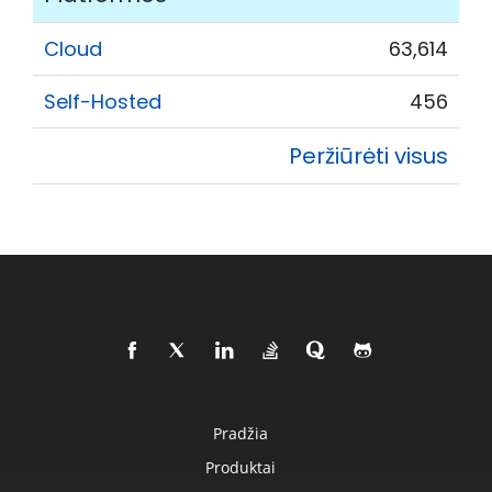
Cloud
63,614
Self-Hosted
456
Peržiūrėti visus
Pradžia
Produktai