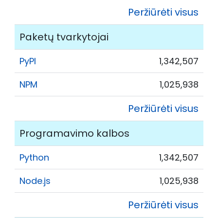
Peržiūrėti visus
Paketų tvarkytojai
PyPI
1,342,507
NPM
1,025,938
Peržiūrėti visus
Programavimo kalbos
Python
1,342,507
Node.js
1,025,938
Peržiūrėti visus