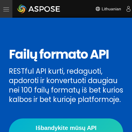
Lithuanian
Toggle
navigation
Failų formato API
RESTful API kurti, redaguoti,
apdoroti ir konvertuoti daugiau
nei 100 failų formatų iš bet kurios
kalbos ir bet kurioje platformoje.
Išbandykite mūsų API