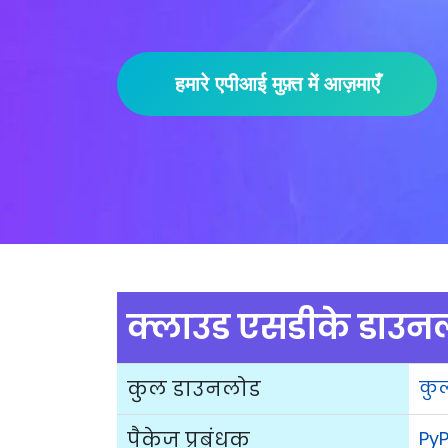
हमारे एपीआई मुफ़्त में आज़माएँ
क्लाउड एसडीके डाउनलो
कुल डाउनलोड
कु
पैकेज प्रबंधक
PyP