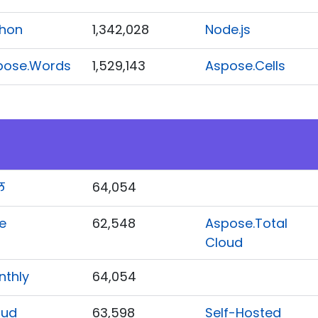
thon
1,342,028
Node.js
pose.Words
1,529,143
Aspose.Cells
ल
64,054
e
62,548
Aspose.Total
Cloud
nthly
64,054
oud
63,598
Self-Hosted